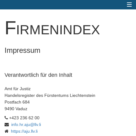
Togg
navi
Firmenindex
Impressum
Verantwortlich für den Inhalt
Amt für Justiz
Handelsregister des Fürstentums Liechtenstein
Postfach 684
9490 Vaduz
+423 236 62 00
info.hr.aju@llv.li
https://aju.llv.li