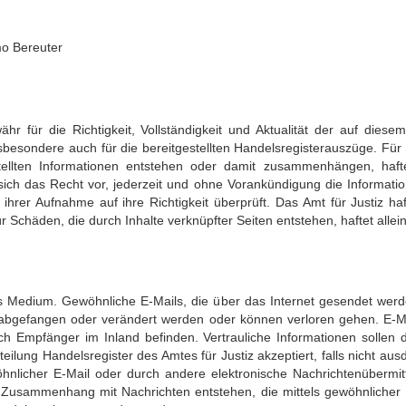
mo Bereuter
 für die Richtigkeit, Vollständigkeit und Aktualität der auf diesem
nsbesondere auch für die bereitgestellten Handelsregisterauszüge. Für
stellten Informationen entstehen oder damit zusammenhängen, haf
 sich das Recht vor, jederzeit und ohne Vorankündigung die Informati
hrer Aufnahme auf ihre Richtigkeit überprüft. Das Amt für Justiz haft
ür Schäden, die durch Inhalte verknüpfter Seiten entstehen, haftet allei
hes Medium. Gewöhnliche E-Mails, die über das Internet gesendet werde
 abgefangen oder verändert werden oder können verloren gehen. E-M
h Empfänger im Inland befinden. Vertrauliche Informationen sollen 
eilung Handelsregister des Amtes für Justiz akzeptiert, falls nicht ausd
nlicher E-Mail oder durch andere elektronische Nachrichtenübermit
 in Zusammenhang mit Nachrichten entstehen, die mittels gewöhnliche