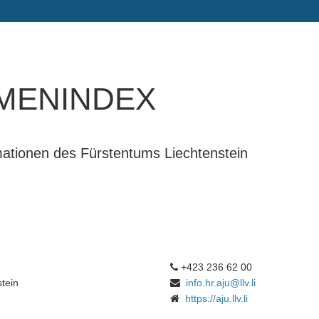
menindex
rmationen des Fürstentums Liechtenstein
+423 236 62 00
tein
info.hr.aju@llv.li
https://aju.llv.li