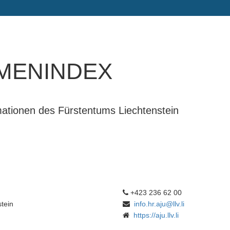
menindex
rmationen des Fürstentums Liechtenstein
+423 236 62 00
tein
info.hr.aju@llv.li
https://aju.llv.li