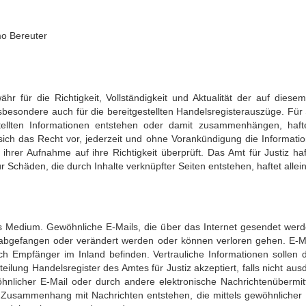
mo Bereuter
 für die Richtigkeit, Vollständigkeit und Aktualität der auf diesem
nsbesondere auch für die bereitgestellten Handelsregisterauszüge. Für
stellten Informationen entstehen oder damit zusammenhängen, haf
 sich das Recht vor, jederzeit und ohne Vorankündigung die Informati
hrer Aufnahme auf ihre Richtigkeit überprüft. Das Amt für Justiz haft
ür Schäden, die durch Inhalte verknüpfter Seiten entstehen, haftet allei
hes Medium. Gewöhnliche E-Mails, die über das Internet gesendet werde
 abgefangen oder verändert werden oder können verloren gehen. E-M
h Empfänger im Inland befinden. Vertrauliche Informationen sollen 
eilung Handelsregister des Amtes für Justiz akzeptiert, falls nicht ausd
nlicher E-Mail oder durch andere elektronische Nachrichtenübermit
 in Zusammenhang mit Nachrichten entstehen, die mittels gewöhnliche