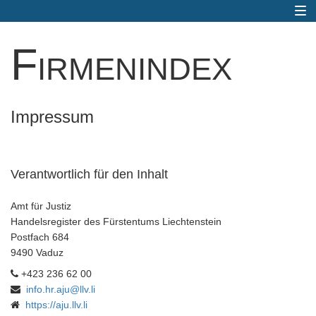
Togg
navi
Firmenindex
Impressum
Verantwortlich für den Inhalt
Amt für Justiz
Handelsregister des Fürstentums Liechtenstein
Postfach 684
9490 Vaduz
+423 236 62 00
info.hr.aju@llv.li
https://aju.llv.li