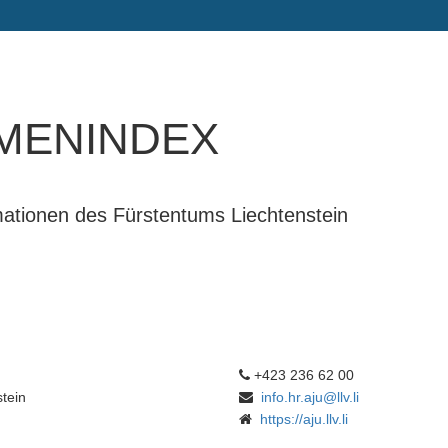
menindex
rmationen des Fürstentums Liechtenstein
+423 236 62 00
tein
info.hr.aju@llv.li
https://aju.llv.li