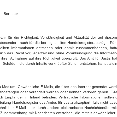
mo Bereuter
 für die Richtigkeit, Vollständigkeit und Aktualität der auf diesem
nsbesondere auch für die bereitgestellten Handelsregisterauszüge. Für
stellten Informationen entstehen oder damit zusammenhängen, haf
 sich das Recht vor, jederzeit und ohne Vorankündigung die Informati
hrer Aufnahme auf ihre Richtigkeit überprüft. Das Amt für Justiz haft
ür Schäden, die durch Inhalte verknüpfter Seiten entstehen, haftet allei
hes Medium. Gewöhnliche E-Mails, die über das Internet gesendet werde
 abgefangen oder verändert werden oder können verloren gehen. E-M
h Empfänger im Inland befinden. Vertrauliche Informationen sollen 
eilung Handelsregister des Amtes für Justiz akzeptiert, falls nicht ausd
nlicher E-Mail oder durch andere elektronische Nachrichtenübermit
 in Zusammenhang mit Nachrichten entstehen, die mittels gewöhnliche