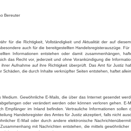
mo Bereuter
 für die Richtigkeit, Vollständigkeit und Aktualität der auf diesem
nsbesondere auch für die bereitgestellten Handelsregisterauszüge. Für
stellten Informationen entstehen oder damit zusammenhängen, haf
 sich das Recht vor, jederzeit und ohne Vorankündigung die Informati
hrer Aufnahme auf ihre Richtigkeit überprüft. Das Amt für Justiz haft
ür Schäden, die durch Inhalte verknüpfter Seiten entstehen, haftet allei
hes Medium. Gewöhnliche E-Mails, die über das Internet gesendet werde
 abgefangen oder verändert werden oder können verloren gehen. E-M
h Empfänger im Inland befinden. Vertrauliche Informationen sollen 
eilung Handelsregister des Amtes für Justiz akzeptiert, falls nicht ausd
nlicher E-Mail oder durch andere elektronische Nachrichtenübermit
 in Zusammenhang mit Nachrichten entstehen, die mittels gewöhnliche