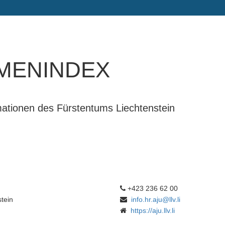
menindex
rmationen des Fürstentums Liechtenstein
+423 236 62 00
tein
info.hr.aju@llv.li
https://aju.llv.li