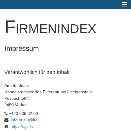
Togg
navi
Firmenindex
Impressum
Verantwortlich für den Inhalt
Amt für Justiz
Handelsregister des Fürstentums Liechtenstein
Postfach 684
9490 Vaduz
+423 236 62 00
info.hr.aju@llv.li
https://aju.llv.li