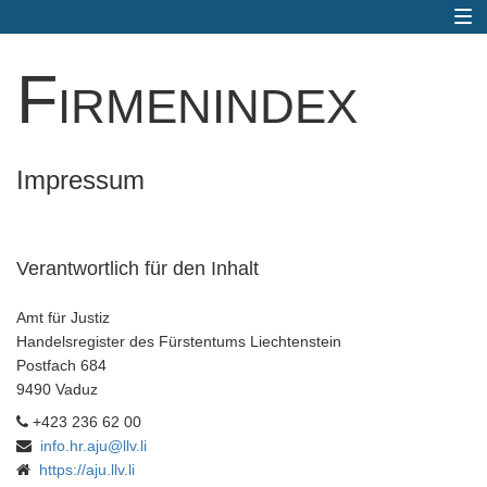
Togg
navi
Firmenindex
Impressum
Verantwortlich für den Inhalt
Amt für Justiz
Handelsregister des Fürstentums Liechtenstein
Postfach 684
9490 Vaduz
+423 236 62 00
info.hr.aju@llv.li
https://aju.llv.li