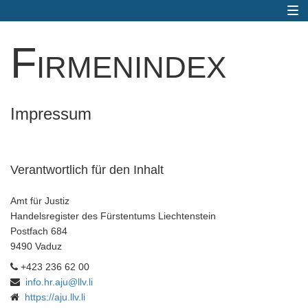
Togg
navi
Firmenindex
Impressum
Verantwortlich für den Inhalt
Amt für Justiz
Handelsregister des Fürstentums Liechtenstein
Postfach 684
9490 Vaduz
+423 236 62 00
info.hr.aju@llv.li
https://aju.llv.li