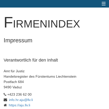
Togg
navi
Firmenindex
Impressum
Verantwortlich für den Inhalt
Amt für Justiz
Handelsregister des Fürstentums Liechtenstein
Postfach 684
9490 Vaduz
+423 236 62 00
info.hr.aju@llv.li
https://aju.llv.li