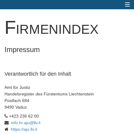
Togg
navi
Firmenindex
Impressum
Verantwortlich für den Inhalt
Amt für Justiz
Handelsregister des Fürstentums Liechtenstein
Postfach 684
9490 Vaduz
+423 236 62 00
info.hr.aju@llv.li
https://aju.llv.li