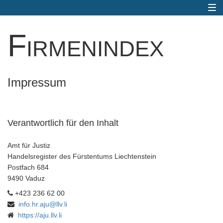
Togg
navi
Firmenindex
Impressum
Verantwortlich für den Inhalt
Amt für Justiz
Handelsregister des Fürstentums Liechtenstein
Postfach 684
9490 Vaduz
+423 236 62 00
info.hr.aju@llv.li
https://aju.llv.li