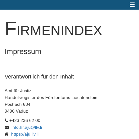
Togg
navi
Firmenindex
Impressum
Verantwortlich für den Inhalt
Amt für Justiz
Handelsregister des Fürstentums Liechtenstein
Postfach 684
9490 Vaduz
+423 236 62 00
info.hr.aju@llv.li
https://aju.llv.li